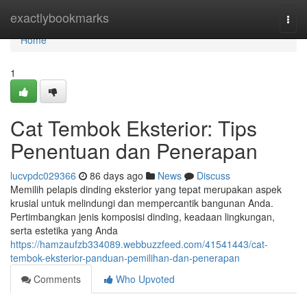
Home
exactlybookmarks
Togg
navi
Home
1
Cat Tembok Eksterior: Tips
Penentuan dan Penerapan
lucvpdc029366
86 days ago
News
Discuss
Memilih pelapis dinding eksterior yang tepat merupakan aspek
krusial untuk melindungi dan mempercantik bangunan Anda.
Pertimbangkan jenis komposisi dinding, keadaan lingkungan,
serta estetika yang Anda
https://hamzaufzb334089.webbuzzfeed.com/41541443/cat-
tembok-eksterior-panduan-pemilihan-dan-penerapan
Comments
Who Upvoted