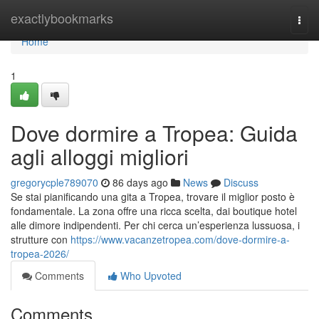
Home
exactlybookmarks
Togg
navi
Home
1
Dove dormire a Tropea: Guida
agli alloggi migliori
gregorycple789070
86 days ago
News
Discuss
Se stai pianificando una gita a Tropea, trovare il miglior posto è
fondamentale. La zona offre una ricca scelta, dai boutique hotel
alle dimore indipendenti. Per chi cerca un’esperienza lussuosa, i
strutture con
https://www.vacanzetropea.com/dove-dormire-a-
tropea-2026/
Comments
Who Upvoted
Comments