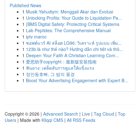
Published News
1
Musik Yahudiym: Menggali Akar dan Evolusi
1
Unlocking Profits: Your Guide to Liquidation Pa...
1
{BMS Digital Safety: Protecting Critical Systems
1
Lab Peptides: The Comprehensive Manual
1
iptv maroc
1
ซอฟต์แวร์ AI สล็อต LG96: วิเคราะห์ รูปแบบ เพิ่ม...
1
123b là như thế nào? Hướng dẫn chi tiết và thô...
1
Deepen Your Faith A Christian Learning Com...
1
爱思助手copyright：最新版安装指南
1
ฟันยาง: เคล็ดลับการดูแลให้แข็งแรง
1
장안동호빠, 그 밤의 풍경
1
Boost Your Advertising Engagement with Expert B...
Copyright © 2026 |
Advanced Search
|
Live
|
Tag Cloud
|
Top
Users
| Made with
Kliqqi CMS
|
All RSS Feeds