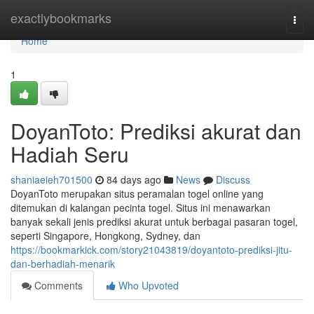
Home
exactlybookmarks
Togg
navi
Home
1
DoyanToto: Prediksi akurat dan
Hadiah Seru
shaniaeieh701500
84 days ago
News
Discuss
DoyanToto merupakan situs peramalan togel online yang
ditemukan di kalangan pecinta togel. Situs ini menawarkan
banyak sekali jenis prediksi akurat untuk berbagai pasaran togel,
seperti Singapore, Hongkong, Sydney, dan
https://bookmarkick.com/story21043819/doyantoto-prediksi-jitu-
dan-berhadiah-menarik
Comments
Who Upvoted