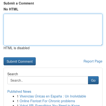
Submit a Comment
No HTML
HTML is disabled
Report Page
Search
Go
Published News
1
Vivencias Únicas en España : Un Inolvidable
1
Online Fioricet For Chronic problems
1
Vykat XR: Everything You Need to Know