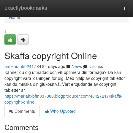
Home
exactlybookmarks
Togg
navi
Home
1
Skaffa copyright Online
amienuth502417
84 days ago
News
Discuss
Känner du dig utmattad och vill optimera din förmåga? Då kan
copyright vara lösningen för dig. Med hjälp av copyright tablettor
kan du minska din glukosnivå. Vårt erbjudande av copyright
tabletter är
https://mariahxbfm037080.blogproducer.com/48427217/skaffa-
copyright-online
Comments
Who Upvoted
Comments