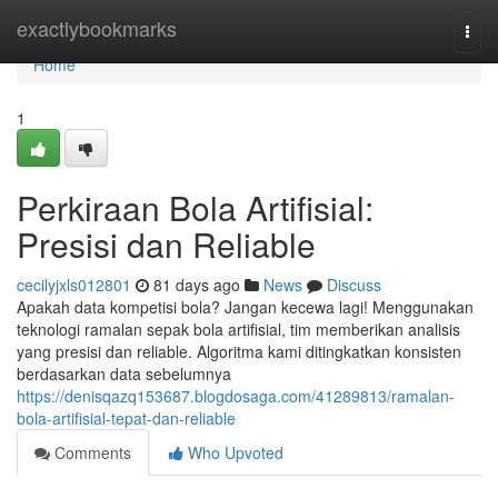
Home
exactlybookmarks
Togg
navi
Home
1
Perkiraan Bola Artifisial:
Presisi dan Reliable
cecilyjxls012801
81 days ago
News
Discuss
Apakah data kompetisi bola? Jangan kecewa lagi! Menggunakan
teknologi ramalan sepak bola artifisial, tim memberikan analisis
yang presisi dan reliable. Algoritma kami ditingkatkan konsisten
berdasarkan data sebelumnya
https://denisqazq153687.blogdosaga.com/41289813/ramalan-
bola-artifisial-tepat-dan-reliable
Comments
Who Upvoted