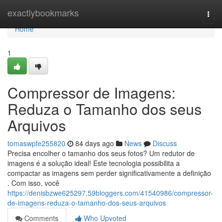
Home
exactlybookmarks
Togg
navi
Home
1
Compressor de Imagens:
Reduza o Tamanho dos seus
Arquivos
tomaswpfe255820
84 days ago
News
Discuss
Precisa encolher o tamanho dos seus fotos? Um redutor de
imagens é a solução ideal! Este tecnologia possibilita a
compactar as imagens sem perder significativamente a definição
. Com isso, você
https://denisbzwe625297.59bloggers.com/41540986/compressor-
de-imagens-reduza-o-tamanho-dos-seus-arquivos
Comments
Who Upvoted