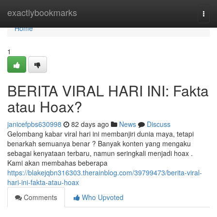
Home
exactlybookmarks
Togg
navi
Home
1
BERITA VIRAL HARI INI: Fakta
atau Hoax?
janicefpbs630998
82 days ago
News
Discuss
Gelombang kabar viral hari ini membanjiri dunia maya, tetapi
benarkah semuanya benar ? Banyak konten yang mengaku
sebagai kenyataan terbaru, namun seringkali menjadi hoax .
Kami akan membahas beberapa
https://blakejqbn316303.therainblog.com/39799473/berita-viral-
hari-ini-fakta-atau-hoax
Comments
Who Upvoted