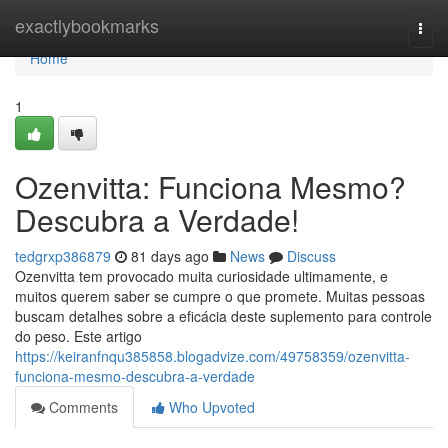
Home
exactlybookmarks
Togg
navi
Home
1
Ozenvitta: Funciona Mesmo?
Descubra a Verdade!
tedgrxp386879
81 days ago
News
Discuss
Ozenvitta tem provocado muita curiosidade ultimamente, e
muitos querem saber se cumpre o que promete. Muitas pessoas
buscam detalhes sobre a eficácia deste suplemento para controle
do peso. Este artigo
https://keiranfnqu385858.blogadvize.com/49758359/ozenvitta-
funciona-mesmo-descubra-a-verdade
Comments
Who Upvoted