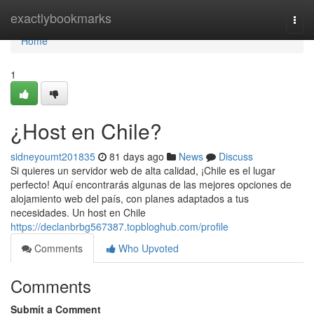
Home
exactlybookmarks
Togg
navi
Home
1
¿Host en Chile?
sidneyoumt201835
81 days ago
News
Discuss
Si quieres un servidor web de alta calidad, ¡Chile es el lugar
perfecto! Aquí encontrarás algunas de las mejores opciones de
alojamiento web del país, con planes adaptados a tus
necesidades. Un host en Chile
https://declanbrbg567387.topbloghub.com/profile
Comments
Who Upvoted
Comments
Submit a Comment