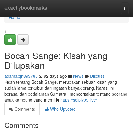
Home
exactlybookmarks
Togg
navi
Home
1
Bocah Sange: Kisah yang
Dilupakan
adamatqn893785
82 days ago
News
Discuss
Kisah tentang Bocah Sange, merupakan sebuah kisah yang
sudah lama terkubur dari ingatan banyak orang. Narasi ini
berasal dari pedalaman Sumatra , menceritakan tentang seorang
anak kampung yang memiliki
https://solply99.live/
Comments
Who Upvoted
Comments