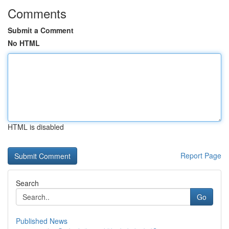
Comments
Submit a Comment
No HTML
HTML is disabled
Report Page
Search
Go
Published News