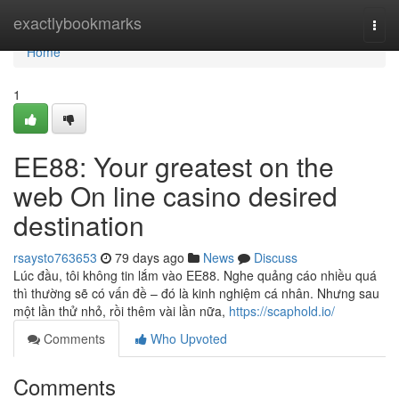
Home
exactlybookmarks
Togg
navi
Home
1
EE88: Your greatest on the
web On line casino desired
destination
rsaysto763653
79 days ago
News
Discuss
Lúc đầu, tôi không tin lắm vào EE88. Nghe quảng cáo nhiều quá
thì thường sẽ có vấn đề – đó là kinh nghiệm cá nhân. Nhưng sau
một lần thử nhỏ, rồi thêm vài lần nữa,
https://scaphold.io/
Comments
Who Upvoted
Comments