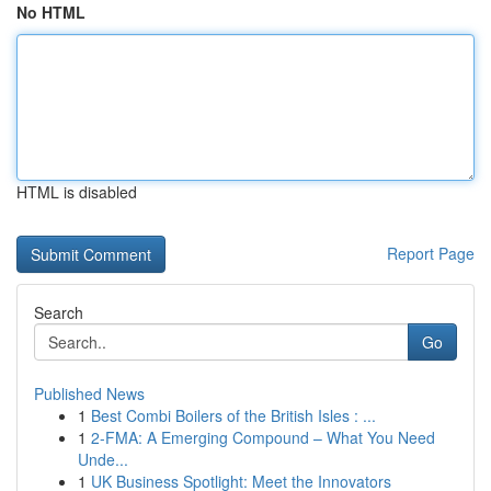
No HTML
HTML is disabled
Report Page
Search
Go
Published News
1
Best Combi Boilers of the British Isles : ...
1
2-FMA: A Emerging Compound – What You Need
Unde...
1
UK Business Spotlight: Meet the Innovators