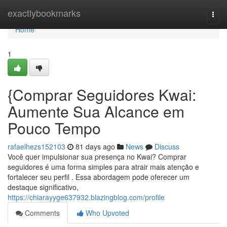
Home
exactlybookmarks
Togg
navi
Home
1
{Comprar Seguidores Kwai:
Aumente Sua Alcance em
Pouco Tempo
rafaelhezs152103
81 days ago
News
Discuss
Você quer impulsionar sua presença no Kwai? Comprar
seguidores é uma forma simples para atrair mais atenção e
fortalecer seu perfil . Essa abordagem pode oferecer um
destaque significativo,
https://chiarayyge637932.blazingblog.com/profile
Comments
Who Upvoted