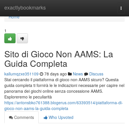
Home
exactlybookmarks
Togg
navi
Home
1
Sito di Gioco Non AAMS: La
Guida Completa
kallumqzxe351109
78 days ago
News
Discuss
Stai cercando il piattaforma di gioco non AAMS sicuro? Questa
guida completa ti fornirà le le indicazioni necessarie per capire nel
panorama dei giochi online senza concessione AAMS.
Esploreremo le peculiarità
https://antonsbko761388.blogerus.com/63393514/piattaforma-di-
gioco-non-aams-la-guida-completa
Comments
Who Upvoted