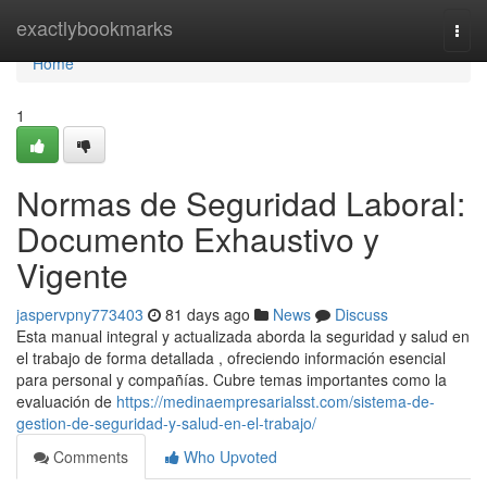
Home
exactlybookmarks
Togg
navi
Home
1
Normas de Seguridad Laboral:
Documento Exhaustivo y
Vigente
jaspervpny773403
81 days ago
News
Discuss
Esta manual integral y actualizada aborda la seguridad y salud en
el trabajo de forma detallada , ofreciendo información esencial
para personal y compañías. Cubre temas importantes como la
evaluación de
https://medinaempresarialsst.com/sistema-de-
gestion-de-seguridad-y-salud-en-el-trabajo/
Comments
Who Upvoted