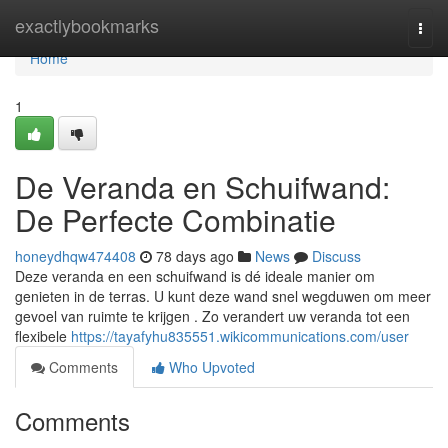
Home
exactlybookmarks
Togg
navi
Home
1
De Veranda en Schuifwand:
De Perfecte Combinatie
honeydhqw474408
78 days ago
News
Discuss
Deze veranda en een schuifwand is dé ideale manier om
genieten in de terras. U kunt deze wand snel wegduwen om meer
gevoel van ruimte te krijgen . Zo verandert uw veranda tot een
flexibele
https://tayafyhu835551.wikicommunications.com/user
Comments
Who Upvoted
Comments