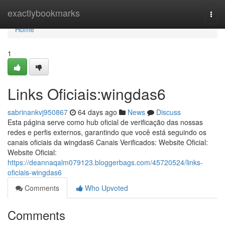
Home
exactlybookmarks
Togg
navi
Home
1
Links Oficiais:wingdas6
sabrinankvj950867
64 days ago
News
Discuss
Esta página serve como hub oficial de verificação das nossas
redes e perfis externos, garantindo que você está seguindo os
canais oficiais da wingdas6 Canais Verificados: Website Oficial:
Website Oficial:
https://deannaqalm079123.bloggerbags.com/45720524/links-
oficiais-wingdas6
Comments
Who Upvoted
Comments