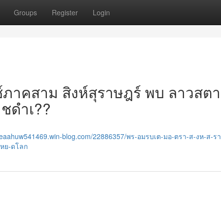
Groups
Register
Login
ช์ภาคสาม สิงห์สุราษฎร์ พบ ลาวสตา
าชดำเ??
//leaahuw541469.win-blog.com/22886357/พร-อมรบเต-มอ-ตรา-ส-งห-ส-ร
-หย-ดโลก