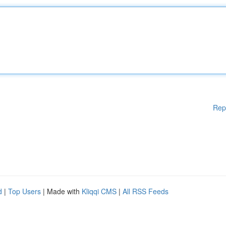
Rep
d
|
Top Users
| Made with
Kliqqi CMS
|
All RSS Feeds