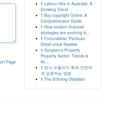
1
Labour Hire in Australia: A
Growing Trend
1
Buy copyright Online: A
Comprehensive Guide
1
How modern financial
strategies are evolving in...
1
Fortunabola: Panduan
Detail untuk Newbie
1
Gurgaon's Property
Property Sector: Trends &
Av...
ort Page
1
정식 프릴리지 획득 안전하
게 검증하는 방법
1
The Echoing Obsidian