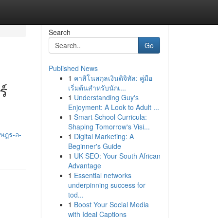
Search
Go
Published News
1
คาสิโนสกุลเงินดิจิทัล: คู่มือ
ร์
เริ่มต้นสำหรับนักเ...
1
Understanding Guy's
Enjoyment: A Look to Adult ...
1
Smart School Curricula:
Shaping Tomorrow's Visi...
าษฎร-อ-
1
Digital Marketing: A
Beginner's Guide
1
UK SEO: Your South African
Advantage
1
Essential networks
underpinning success for
tod...
1
Boost Your Social Media
with Ideal Captions