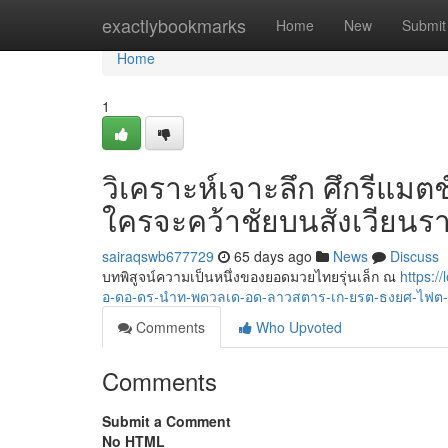
Home
exactlybookmarks
Home
New
Submit
Home
1
วิเคราะห์เจาะลึก ศึกรีแมต
ใครจะคว้าชัยบนสังเวียนร
sairaqswb677729
65 days ago
News
Discuss
บทพิสูจน์ความเป็นหนึ่งของยอดมวยไทยรุ่นเล็ก ณ
https:
อ-ดอ-ดร-นำท-พดวลเด-อด-ลาวสตาร-เก-ยรต-ธงยศ-ไฟต
Comments
Who Upvoted
Comments
Submit a Comment
No HTML