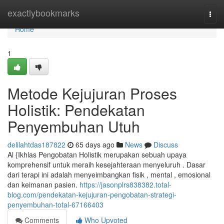
Home
exactlybookmarks
Togg
navi
Home
1
Metode Kejujuran Proses
Holistik: Pendekatan
Penyembuhan Utuh
delilahtdas187822
65 days ago
News
Discuss
Al {Ikhlas Pengobatan Holistik merupakan sebuah upaya
komprehensif untuk meraih kesejahteraan menyeluruh . Dasar
dari terapi ini adalah menyeimbangkan fisik , mental , emosional
dan keimanan pasien.
https://jasonplrs838382.total-
blog.com/pendekatan-kejujuran-pengobatan-strategi-
penyembuhan-total-67166403
Comments
Who Upvoted