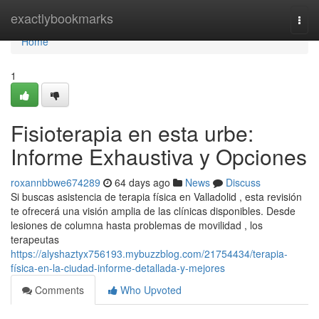
Home
exactlybookmarks
Togg
navi
Home
1
Fisioterapia en esta urbe:
Informe Exhaustiva y Opciones
roxannbbwe674289
64 days ago
News
Discuss
Si buscas asistencia de terapia física en Valladolid , esta revisión
te ofrecerá una visión amplia de las clínicas disponibles. Desde
lesiones de columna hasta problemas de movilidad , los
terapeutas
https://alyshaztyx756193.mybuzzblog.com/21754434/terapia-
física-en-la-ciudad-informe-detallada-y-mejores
Comments
Who Upvoted