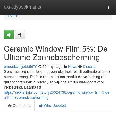
Home
exactlybookmarks
Togg
navi
Home
1
Ceramic Window Film 5%: De
Ultieme Zonnebescherming
phoenixvogb685670
59 days ago
News
Discuss
Geavanceerd raamfolie met een dichtheid biedt optimale ultieme
hittescherming. Dit folie reduceert aanzienlijk de verbleking en
garandeert subtiele privacy, terwijl het uiterlijk waardeert voor
verkleuring. Daarnaast
https://seolistlinks.com/story23024738/ceramic-window-film-5-de-
ultieme-zonnebescherming
Comments
Who Upvoted