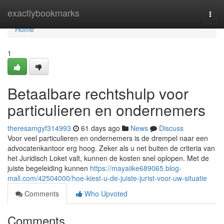
Home
exactlybookmarks
Togg
navi
Home
1
Betaalbare rechtshulp voor
particulieren en ondernemers
theresamgyf314993
61 days ago
News
Discuss
Voor veel particulieren en ondernemers is de drempel naar een
advocatenkantoor erg hoog. Zeker als u net buiten de criteria van
het Juridisch Loket valt, kunnen de kosten snel oplopen. Met de
juiste begeleiding kunnen
https://mayaiike689065.blog-
mall.com/42504000/hoe-kiest-u-de-juiste-jurist-voor-uw-situatie
Comments
Who Upvoted
Comments