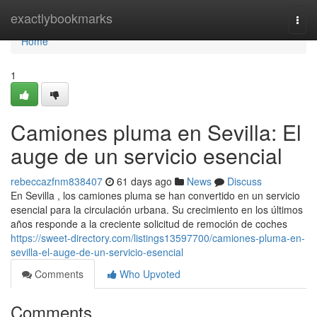
Home
exactlybookmarks
Togg
navi
Home
1
Camiones pluma en Sevilla: El
auge de un servicio esencial
rebeccazfnm838407
61 days ago
News
Discuss
En Sevilla , los camiones pluma se han convertido en un servicio
esencial para la circulación urbana. Su crecimiento en los últimos
años responde a la creciente solicitud de remoción de coches
https://sweet-directory.com/listings13597700/camiones-pluma-en-
sevilla-el-auge-de-un-servicio-esencial
Comments
Who Upvoted
Comments