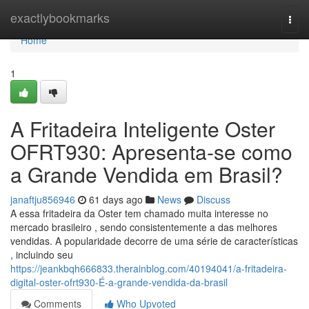
Home
exactlybookmarks
Togg
navi
Home
1
A Fritadeira Inteligente Oster
OFRT930: Apresenta-se como
a Grande Vendida em Brasil?
janaftju856946
61 days ago
News
Discuss
A essa fritadeira da Oster tem chamado muita interesse no
mercado brasileiro , sendo consistentemente a das melhores
vendidas. A popularidade decorre de uma série de características
, incluindo seu
https://jeankbqh666833.therainblog.com/40194041/a-fritadeira-
digital-oster-ofrt930-É-a-grande-vendida-da-brasil
Comments
Who Upvoted