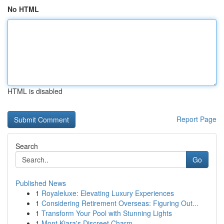
No HTML
HTML is disabled
Report Page
Search
Go
Published News
1
Royaleluxe: Elevating Luxury Experiences
1
Considering Retirement Overseas: Figuring Out...
1
Transform Your Pool with Stunning Lights
1
Mont Kiara's Discreet Charm