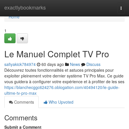
Home
exactlybookmarks
Togg
navi
Home
1
Le Manuel Complet TV Pro
safiyakick784974
60 days ago
News
Discuss
Découvrez toutes fonctionnalités et astuces principales pour
exploiter pleinement votre dernier système TV Pro Max. Ce guide
vous guidera à configurer votre expérience et à profiter de les ses
https://blanchecggc624276.oblogation.com/40494120/le-guide-
ultime-tv-pro-max
Comments
Who Upvoted
Comments
Submit a Comment