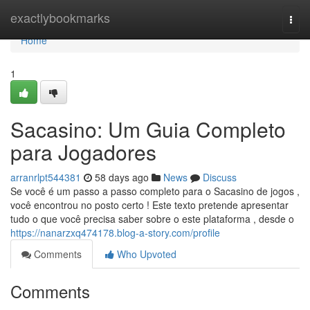
Home
exactlybookmarks
Togg
navi
Home
1
Sacasino: Um Guia Completo
para Jogadores
arranrlpt544381
58 days ago
News
Discuss
Se você é um passo a passo completo para o Sacasino de jogos ,
você encontrou no posto certo ! Este texto pretende apresentar
tudo o que você precisa saber sobre o este plataforma , desde o
https://nanarzxq474178.blog-a-story.com/profile
Comments
Who Upvoted
Comments