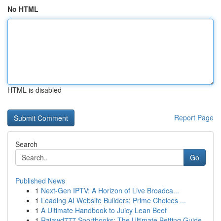
No HTML
HTML is disabled
Report Page
Search
Go
Published News
1
Next-Gen IPTV: A Horizon of Live Broadca...
1
Leading AI Website Builders: Prime Choices ...
1
A Ultimate Handbook to Juicy Lean Beef
1
Rajawd777 Sportbooks: The Ultimate Betting Guide