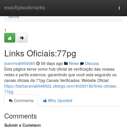
Home
exactlybookmarks
Togg
navi
Home
1
Links Oficiais:77pg
joanmvqk950085
59 days ago
News
Discuss
Esta página serve como hub oficial de verificação das nossas
redes e perfis externos, garantindo que você está seguindo os
canais oficiais da 77pg Canais Verificados: Website Oficial:
https://barbaraniak548922.ziblogs.com/40293182/links-oficiais-
77pg
Comments
Who Upvoted
Comments
Submit a Comment