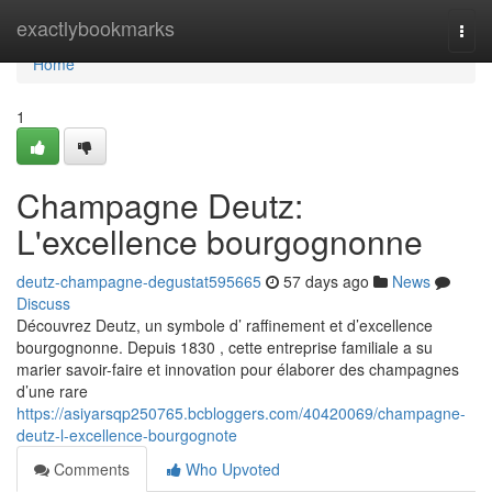
Home
exactlybookmarks
Togg
navi
Home
1
Champagne Deutz:
L'excellence bourgognonne
deutz-champagne-degustat595665
57 days ago
News
Discuss
Découvrez Deutz, un symbole d’ raffinement et d’excellence
bourgognonne. Depuis 1830 , cette entreprise familiale a su
marier savoir-faire et innovation pour élaborer des champagnes
d’une rare
https://asiyarsqp250765.bcbloggers.com/40420069/champagne-
deutz-l-excellence-bourgognote
Comments
Who Upvoted