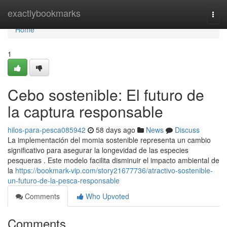
Home
exactlybookmarks
Togg
navi
Home
1
Cebo sostenible: El futuro de
la captura responsable
hilos-para-pesca085942
58 days ago
News
Discuss
La implementación del momia sostenible representa un cambio
significativo para asegurar la longevidad de las especies
pesqueras . Este modelo facilita disminuir el impacto ambiental de
la
https://bookmark-vip.com/story21677736/atractivo-sostenible-
un-futuro-de-la-pesca-responsable
Comments
Who Upvoted
Comments