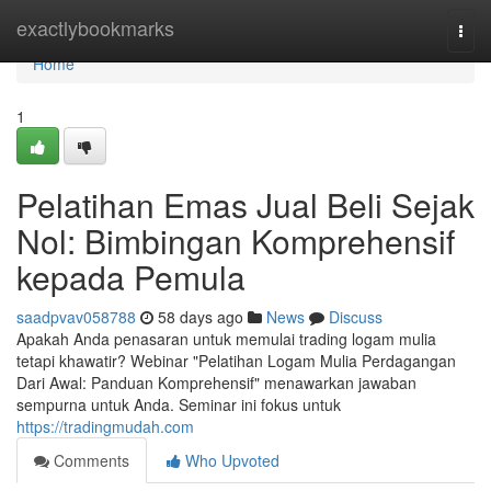
Home
exactlybookmarks
Togg
navi
Home
1
Pelatihan Emas Jual Beli Sejak
Nol: Bimbingan Komprehensif
kepada Pemula
saadpvav058788
58 days ago
News
Discuss
Apakah Anda penasaran untuk memulai trading logam mulia
tetapi khawatir? Webinar "Pelatihan Logam Mulia Perdagangan
Dari Awal: Panduan Komprehensif" menawarkan jawaban
sempurna untuk Anda. Seminar ini fokus untuk
https://tradingmudah.com
Comments
Who Upvoted