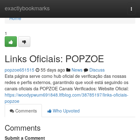
Home
exactlybookmarks
Togg
navi
Home
1
Links Oficiais: POPZOE
popzoe651515
55 days ago
News
Discuss
Esta página serve como hub oficial de verificação das nossas
redes e perfis externos, garantindo que você está seguindo os
canais oficiais da POPZOE Canais Verificados: Website Oficial:
https://woodypwum691848.ltfblog.com/38785197/links-oficiais-
popzoe
Comments
Who Upvoted
Comments
Submit a Comment