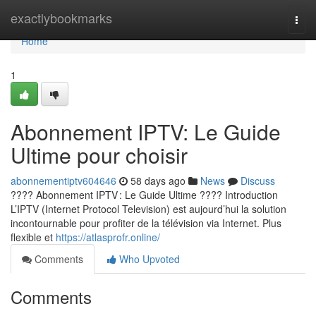
Home
exactlybookmarks
Togg
navi
Home
1
Abonnement IPTV: Le Guide
Ultime pour choisir
abonnementiptv604646
58 days ago
News
Discuss
???? Abonnement IPTV : Le Guide Ultime ???? Introduction
L’IPTV (Internet Protocol Television) est aujourd’hui la solution
incontournable pour profiter de la télévision via Internet. Plus
flexible et
https://atlasprofr.online/
Comments
Who Upvoted
Comments