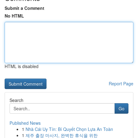
Submit a Comment
No HTML
HTML is disabled
Report Page
Search
Go
Published News
1
Nhà Cái Uy Tín: Bí Quyết Chọn Lựa An Toàn
1
제주 출장 마사지, 완벽한 휴식을 위한