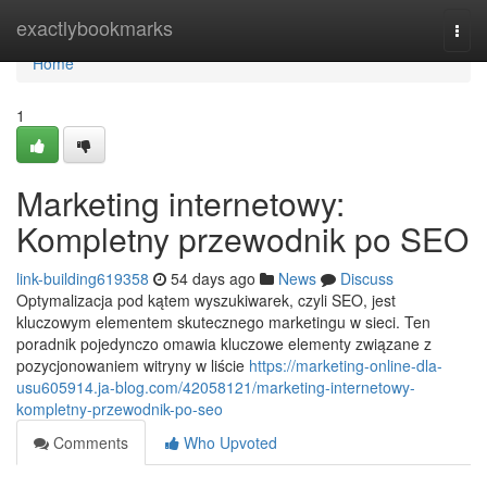
Home
exactlybookmarks
Togg
navi
Home
1
Marketing internetowy:
Kompletny przewodnik po SEO
link-building619358
54 days ago
News
Discuss
Optymalizacja pod kątem wyszukiwarek, czyli SEO, jest
kluczowym elementem skutecznego marketingu w sieci. Ten
poradnik pojedynczo omawia kluczowe elementy związane z
pozycjonowaniem witryny w liście
https://marketing-online-dla-
usu605914.ja-blog.com/42058121/marketing-internetowy-
kompletny-przewodnik-po-seo
Comments
Who Upvoted