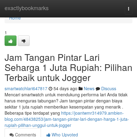
Home
exactlybookmarks
Togg
navi
Home
1
Jam Tangan Pintar Lari
Seharga 1 Juta Rupiah: Pilihan
Terbaik untuk Jogger
smartwatchlari647817
54 days ago
News
Discuss
Mencari smartwatch untuk mendukung performa lari Anda tidak
harus menguras tabungan? Jam tangan pintar dengan biaya
sekitar 1 juta rupiah memberikan kesempatan yang menarik .
Beberapa tipe terdapat yang
https://joantwmr314979.ambien-
blog.com/48438253/jam-tangan-pintar-lari-dengan-harga-1-juta-
rupiah-pilihan-unggul-untuk-jogger
Comments
Who Upvoted