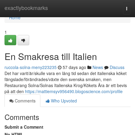
Home
exactlybookmarks
Togg
navi
Home
1
En Smakresa till Italien
ruccola-solna-meny223235
57 days ago
News
Discuss
Det har varit/är/skulle vara en lång tid sedan det italienska köket
fängslade/förändrades/växte den svenska smaken, men
Restaurang Solna/Solnas Italienska Krog/Kökets Ära är ett bevis
på att den
https://mattiemsyv956490.blogoscience.com/profile
Comments
Who Upvoted
Comments
Submit a Comment
No HTML