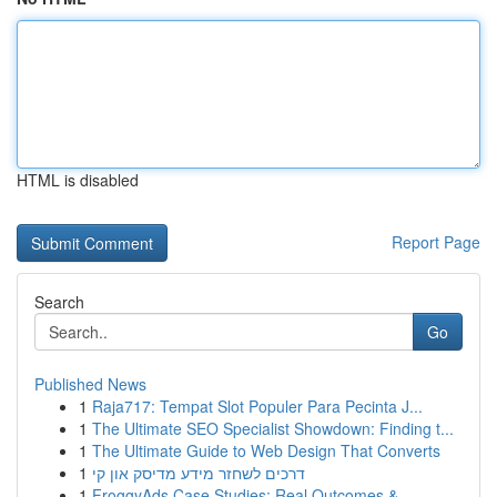
HTML is disabled
Report Page
Search
Go
Published News
1
Raja717: Tempat Slot Populer Para Pecinta J...
1
The Ultimate SEO Specialist Showdown: Finding t...
1
The Ultimate Guide to Web Design That Converts
1
דרכים לשחזר מידע מדיסק און קי
1
FroggyAds Case Studies: Real Outcomes &