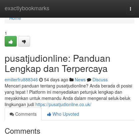
Home
exactlybookmarks
Togg
navi
Home
1
pusatjudionline: Panduan
Lengkap dan Terpercaya
emilierfru888346
54 days ago
News
Discuss
Mencari panduan tentang pusatjudionline? Anda berada di posisi
yang tepat ! Platform ini menyediakan petunjuk lengkap dan
meyakinkan untuk memandu Anda dalam mengenal seluk-beluk
lingkungan judi
https://pusatjudionline.co.uk/
Comments
Who Upvoted
Comments