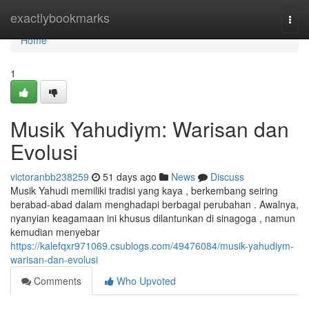
Home
exactlybookmarks
Togg
navi
Home
1
Musik Yahudiym: Warisan dan
Evolusi
victoranbb238259
51 days ago
News
Discuss
Musik Yahudi memiliki tradisi yang kaya , berkembang seiring
berabad-abad dalam menghadapi berbagai perubahan . Awalnya,
nyanyian keagamaan ini khusus dilantunkan di sinagoga , namun
kemudian menyebar
https://kalefqxr971069.csublogs.com/49476084/musik-yahudiym-
warisan-dan-evolusi
Comments
Who Upvoted