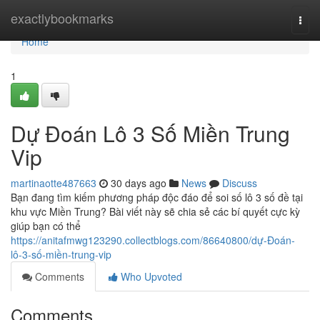
Home
exactlybookmarks
Togg
navi
Home
1
Dự Đoán Lô 3 Số Miền Trung
Vip
martinaotte487663
30 days ago
News
Discuss
Bạn đang tìm kiếm phương pháp độc đáo để soi số lô 3 số đề tại
khu vực Miền Trung? Bài viết này sẽ chia sẻ các bí quyết cực kỳ
giúp bạn có thể
https://anitafmwg123290.collectblogs.com/86640800/dự-Đoán-
lô-3-số-miền-trung-vip
Comments
Who Upvoted
Comments