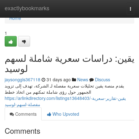
Home
exactlybookmarks
Togg
navi
Home
1
يقين: دراسات سعرية شاملة لسهم
لوسيد
jaysonggls367118
31 days ago
News
Discuss
يقدم منصة يقين تحليلات سعرية مفصلة لـ الشركة، تهدف إلى تزويد
الجمهور حول رؤى شاملة تمكنهم من اتخاذ خطط
https://arlinkdirectory.com/listings13648403/يقين-تقارير-سعرية-
مفصلة-لسهم-لوسيد
Comments
Who Upvoted
Comments