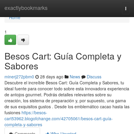
Home
exactlybookmarks
Togg
navi
Home
1
Besos Cart: Guía Completa y
Sabores
minerj272pbm0
28 days ago
News
Discuss
Descubre el increíble Besos Cart: Guía Completa y Sabores, tu
ideal fuente para conocer todo sobre esta innovadora experiencia
de antojos gourmet. Podrás detalles relevantes sobre su
creación, los sistema de preparación y, por supuesto, una gama
de sus exquisitos gustos . Desde los emblemático cacao hasta las
fusiones
https://besos-
cart53962.blogofchange.com/42705061/besos-cart-guía-
completa-y-sabores
Comments
Who Upvoted