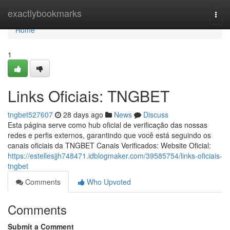
Home
exactlybookmarks
Togg
navi
Home
1
Links Oficiais: TNGBET
tngbet527607
28 days ago
News
Discuss
Esta página serve como hub oficial de verificação das nossas
redes e perfis externos, garantindo que você está seguindo os
canais oficiais da TNGBET Canais Verificados: Website Oficial:
https://estellesjjh748471.idblogmaker.com/39585754/links-oficiais-
tngbet
Comments
Who Upvoted
Comments
Submit a Comment